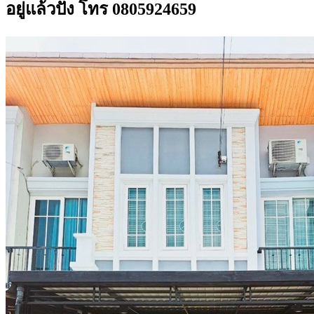
อยู่แล้วปัง โทร 0805924659