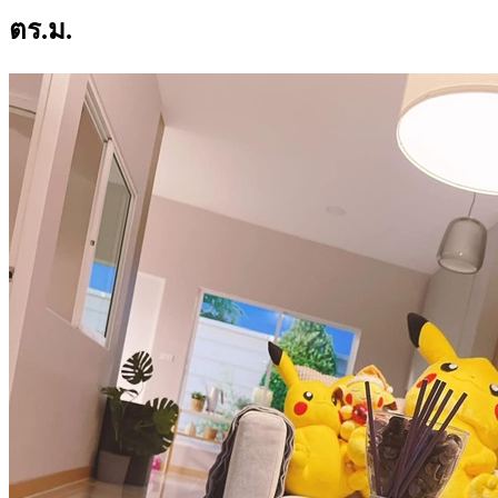
ตร.ม.