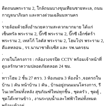
ติดถนนพระราม 2, ใกล้ถนนบางขุนเทียนชายทะเล, ถนน
กาญจนาภิเษก และทางด่วนเฉลิมมหานคร
.
รายล้อมด้วยสิ่งอำนวยความสะดวกมากมาย ได้แก่
เซ็นทรัล พระราม 2, บิ๊กซี พระราม 2, บิ๊กซี เอ็กซ์ตร้า
พระราม 2, เทสโก้ โลตัส พระราม 2, โฮมโปร พระราม 2,
ดีแคทลอน , รร.นานาชาติเบซิส และ รพ.นครธน
.
ภายในโครงการ : กล้องวงจรปิด CCTV พร้อมเจ้าหน้าที่
ดูแลรักษาความปลอดภัยตลอด 24 ชม.
.
ทาวโฮม 2 ชั้น 27 ตรว. 3 ห้องนอน 3 ห้องน้ำ ,จอดรถใน
บ้าน 1 คัน หน้าบ้าน 1 คัน , บ้านอยู่ถนนเมนโครงการ, รี
โนเวทใหม่ทั้งหลัง สุขภัณฑ์ใหม่ทุกชิ้น , ชุดครัว , ชุดตู้ ,
ชุดโต๊ะทานข้าว , งานระบบน้ำและไฟฟ้าใหม่ทั้งหมด
พร้อมเข้าอยู่