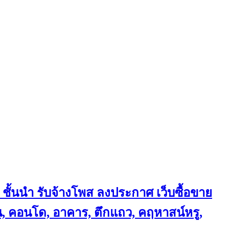
 ชั้นนำ
รับจ้างโพส ลงประกาศ เว็บซื้อขาย
้าน, คอนโด, อาคาร, ตึกแถว, คฤหาสน์หรู,