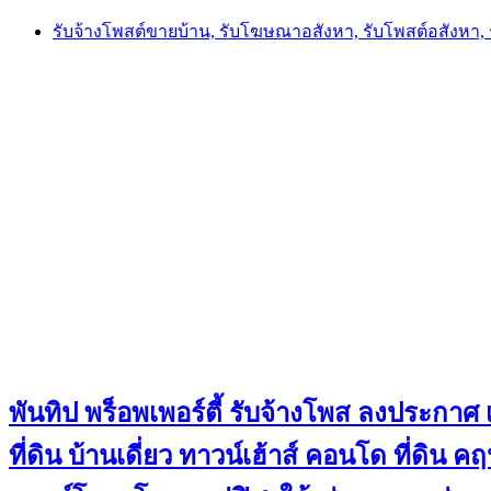
Skip
รับจ้างโพสต์ขายบ้าน, รับโฆษณาอสังหา, รับโพสต์อสังหา
to
content
พันทิป พร็อพเพอร์ตี้ รับจ้างโพส ลงประกาศ เ
ที่ดิน บ้านเดี่ยว ทาวน์เฮ้าส์ คอนโด ที่ดิ