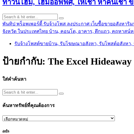
ทาวน์โฮม, โฮมออฟฟิศ, ให้เช่า หาคนเช่า 
พันทิป พร็อพเพอร์ตี้ รับจ้างโพส ลงประกาศ เว็บซื้อขายอสังหาริมท
จังหวัด ในประเทศไทย บ้าน, คอนโด, อาคาร, ตึกแถว, คฤหาสน์หร
รับจ้างโพสต์ขายบ้าน, รับโฆษณาอสังหา, รับโพสต์อสังหา
ป้ายกำกับ:
The Excel Hideaway
ใส่คำค้นหา
ค้นหาทรัพย์ที่คุณต้องการ
ค้นหา
ทรัพย์
ads
ที่