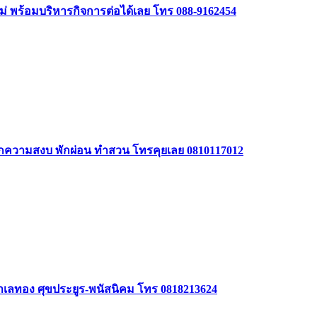
หม่ พร้อมบริหารกิจการต่อได้เลย โทร 088-9162454
รักความสงบ พักผ่อน ทำสวน โทรคุยเลย 0810117012
 ทำเลทอง ศุขประยูร-พนัสนิคม โทร 0818213624