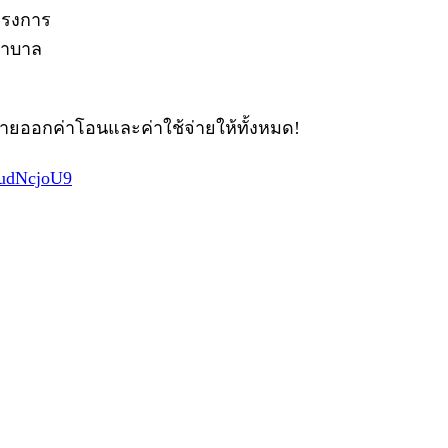
โครงการ
ยาบาล
ขายออกค่าโอนและค่าใช้จ่ายให้ทั้งหมด!
kudNcjoU9