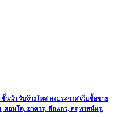
 ชั้นนำ
รับจ้างโพส ลงประกาศ เว็บซื้อขาย
้าน, คอนโด, อาคาร, ตึกแถว, คฤหาสน์หรู,