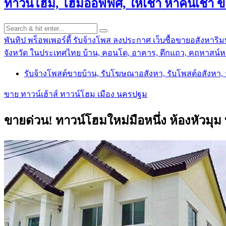
ทาวน์โฮม, โฮมออฟฟิศ, ให้เช่า หาคนเช่า 
พันทิป พร็อพเพอร์ตี้ รับจ้างโพส ลงประกาศ เว็บซื้อขายอสังหาริมท
จังหวัด ในประเทศไทย บ้าน, คอนโด, อาคาร, ตึกแถว, คฤหาสน์หร
รับจ้างโพสต์ขายบ้าน, รับโฆษณาอสังหา, รับโพสต์อสังหา
ขาย ทาวน์เฮ้าส์ ทาวน์โฮม เมือง นครปฐม
ขายด่วน! ทาวน์โฮมใหม่มือหนึ่ง ห้องหัว