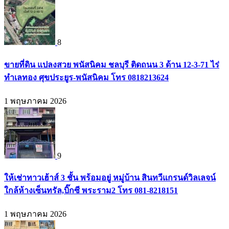
8
ขายที่ดิน แปลงสวย พนัสนิคม ชลบุรี ติดถนน 3 ด้าน 12-3-71 ไร่
ทำเลทอง ศุขประยูร-พนัสนิคม โทร 0818213624
1 พฤษภาคม 2026
9
ให้เช่าทาวเฮ้าส์ 3 ชั้น พร้อมอยู่ หมู่บ้าน สินทวีแกรนด์วิลเลจน์
ใกล้ห้างเซ็นทรัล,บิ๊กซี พระราม2 โทร 081-8218151
1 พฤษภาคม 2026