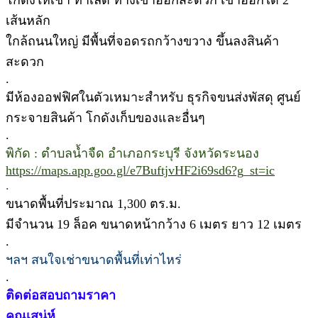
เส้นหลัก
ใกล้ถนนใหญ่ มีพื้นที่จอดรถกว้างขวาง ขึ้นลงสินค้า
สะดวก
.
มีห้องออฟฟิศในตัวเหมาะสำหรับ ธุรกิจขนส่งพัสดุ ศูนย์
กระจายสินค้า โกดังเก็บของและอื่นๆ
.
พิกัด : ตำบลน้ำจืด อำเภอกระบุรี จังหวัดระนอง
https://maps.app.goo.gl/e7BuftjvHF2i69sd6?g_st=ic
.
ขนาดพื้นที่ประมาณ 1,300 ตร.ม.
มีจำนวน 19 ล็อค ขนาดหน้ากว้าง 6 เมตร ยาว 12 เมตร
.
ฯลฯ สนใจเช่าขนาดพื้นที่เท่าไหร่
.
ติดต่อสอบถามราคา
คุณเสน่ห์