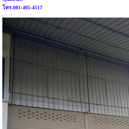
โทร.081-405-4517
.