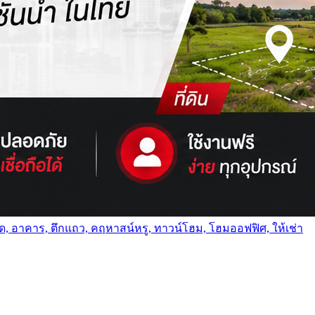
นโด, อาคาร, ตึกแถว, คฤหาสน์หรู, ทาวน์โฮม, โฮมออฟฟิศ, ให้เช่า