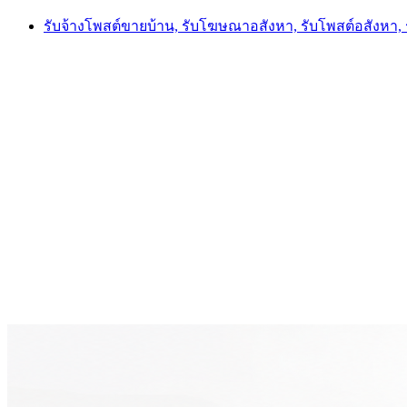
Skip
รับจ้างโพสต์ขายบ้าน, รับโฆษณาอสังหา, รับโพสต์อสังหา
to
content