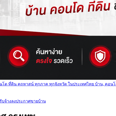
์ คอนโด ที่ดิน คฤหาสน์ ทุกภาค ทุกจังหวัด ในประเทศไทย บ้าน, คอ
, รับจ้างลงประกาศขายบ้าน