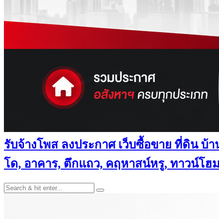
รับจ้างโพส ลงประกาศ เว็บซื้อขาย ที่ดิน บ้
โด, อาคาร, ตึกแถว, คฤหาสน์หรู, ทาวน์โฮม