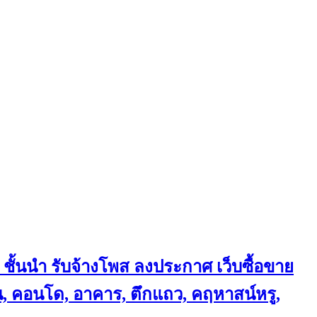
 ชั้นนำ
รับจ้างโพส ลงประกาศ เว็บซื้อขาย
้าน, คอนโด, อาคาร, ตึกแถว, คฤหาสน์หรู,