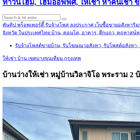
ทาวน์โฮม, โฮมออฟฟิศ, ให้เช่า หาคนเช่า 
พันทิป พร็อพเพอร์ตี้ รับจ้างโพส ลงประกาศ เว็บซื้อขายอสังหาริมท
จังหวัด ในประเทศไทย บ้าน, คอนโด, อาคาร, ตึกแถว, คฤหาสน์หร
รับจ้างโพสต์ขายบ้าน, รับโฆษณาอสังหา, รับโพสต์อสังหา
ให้เช่า บ้าน เขตบางขุนเทียน กรุงเทพ
บ้านว่างให้เช่า หมู่บ้านวิลาจิโอ พระราม 2 บ