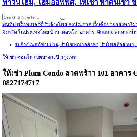
ทาวน์โฮม, โฮมออฟฟิศ, ให้เช่า หาคนเช่า 
พันทิป พร็อพเพอร์ตี้ รับจ้างโพส ลงประกาศ เว็บซื้อขายอสังหาริมท
จังหวัด ในประเทศไทย บ้าน, คอนโด, อาคาร, ตึกแถว, คฤหาสน์หร
รับจ้างโพสต์ขายบ้าน, รับโฆษณาอสังหา, รับโพสต์อสังหา
ให้เช่า คอนโด เขตบางกะปิ กรุงเทพ
ให้เช่า Plum Condo ลาดพร้าว 101 อาคาร C 
0827174717