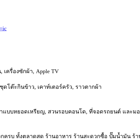
=ic
่น, เครื่องซักผ้า, Apple TV
้า, ชุดโต๊ะกินข้าว, เคาท์เตอร์ครัว, ราวตากผ้า
ผ้าแบบหยอดเหรียญ, สวนรอบคอนโด, ที่จอดรถยนต์ และมอเ
รบ ทั้งตลาดสด ร้านอาหาร ร้านสะดวกซื้อ ปั๊มน้ำมัน ร้า