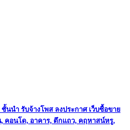
 ชั้นนำ
รับจ้างโพส ลงประกาศ เว็บซื้อขาย
้าน, คอนโด, อาคาร, ตึกแถว, คฤหาสน์หรู,