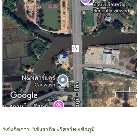
#เซ้งกิจการ #เซ้งธุรกิจ #รีสอร์ท #ชัยภูมิ