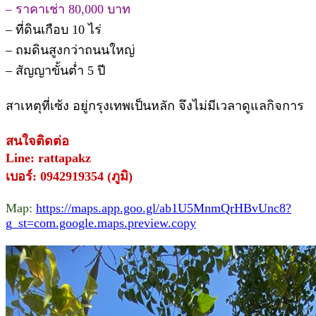
– ราคาเช่า 80,000 บาท
– ที่ดินเกือบ 10 ไร่
– ถมดินสูงกว่าถนนใหญ่
– สัญญาขั้นต่ำ 5 ปี
สาเหตุที่เซ้ง อยู่กรุงเทพเป็นหลัก จึงไม่มีเวลาดูแลกิจการ
สนใจติดต่อ
Line: rattapakz
เบอร์: 0942919354 (ภูมิ)
Map:
https://maps.app.goo.gl/ab1U5MnmQrHBvUnc8?
g_st=com.google.maps.preview.copy