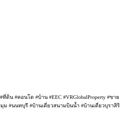
า #ที่ดิน #คอนโด #บ้าน #EEC #VRGlobalProperty #ขาย
มุม #นนทบุรี #บ้านเดี่ยวสนามบินน้ำ #บ้านเดี่ยวบุราสิริ