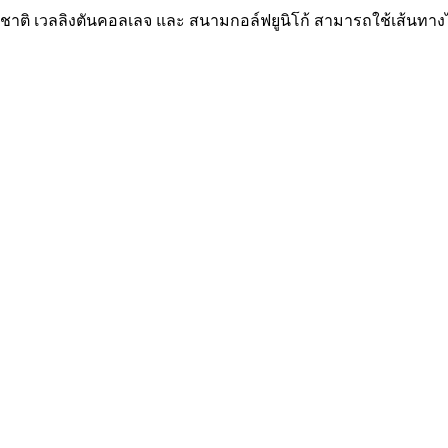
านาชาติ เวลลิงตันคอลเลจ และ สนามกอล์ฟยูนิโก้ สามารถใช้เส้น