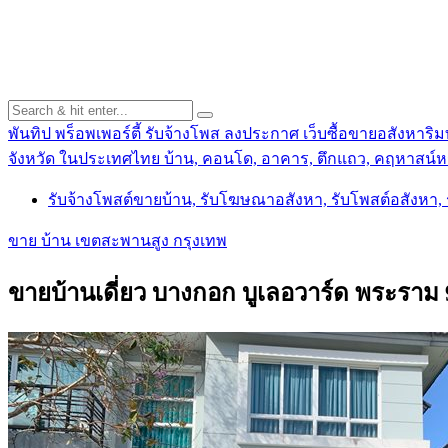
พันทิป พร็อพเพอร์ตี้ รับจ้างโพส ลงประกาศ เว็บซื้อขายอสังหาริมท
จังหวัด ในประเทศไทย บ้าน, คอนโด, อาคาร, ตึกแถว, คฤหาสน์หร
รับจ้างโพสต์ขายบ้าน, รับโฆษณาอสังหา, รับโพสต์อสังหา
ขาย บ้าน เขตสะพานสูง กรุงเทพ
ขายบ้านเดี่ยว บางกอก บูเลอวาร์ด พระราม 