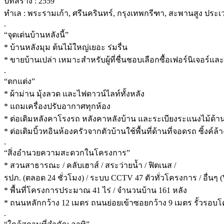
ปีที่สร้าง : 2559
ทำเล : พระรามเก้า, ศรีนครินทร์, กรุงเทพกรีฑา, สะพานสูง ประเ
.
“จุดเด่นบ้านหลังนี้”
* บ้านหลังมุม ต้นไม้ใหญ่เยอะ ร่มรื่น
* ขายบ้านเปล่า เหมาะสำหรับผู้ที่ชื่นชอบเลือกซื้อเฟอร์นิเจอร์แ
.
“ตกแต่ง”
* ผ้าม่าน มุ้งลวด และไฟดาวน์ไลท์ทั้งหลัง
* แถมเครื่องปรับอากาศทุกห้อง
* ต่อเติมหลังคาโรงรถ หลังคาหลังบ้าน และระเบียงระแนงไม้ด้
* ต่อเติมบิ้วทอินห้องครัวจากตัวบ้านใช้พื้นที่ด้านที่จอดรถ ซิ้งค์
.
“สิ่งอำนวยความสะดวกในโครงการ”
* สวนสาธารณะ / คลับเฮาส์ / สระว่ายน้ำ / ฟิตเนส /
รปภ. (ตลอด 24 ชั่วโมง) / ระบบ CCTV 47 ตัวทั่วโครงการ / อื่นๆ (W
* พื้นที่โครงการประมาณ 41 ไร่ / จำนวนบ้าน 161 หลัง
* ถนนหลักกว้าง 12 เมตร ถนนย่อยเข้าซอยกว้าง 9 เมตร รั้วรอบโค
.