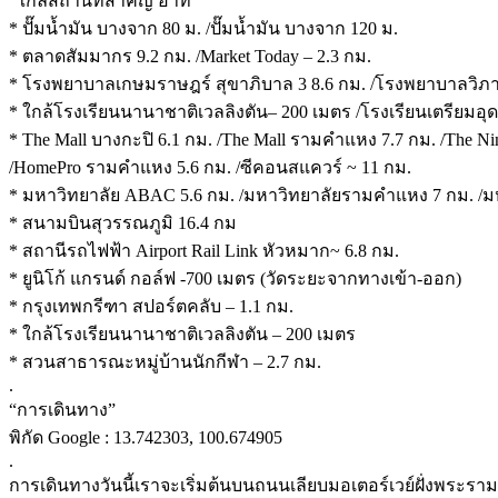
“ใกล้สถานที่สำคัญ อาทิ”
* ปั๊มน้ำมัน บางจาก 80 ม. /ปั๊มน้ำมัน บางจาก 120 ม.
* ตลาดสัมมากร 9.2 กม. /Market Today – 2.3 กม.
* โรงพยาบาลเกษมราษฎร์ สุขาภิบาล 3 8.6 กม. /โรงพยาบาลวิภาร
* ใกล้โรงเรียนนานาชาติเวลลิงตัน– 200 เมตร /โรงเรียนเตรียมอุ
* The Mall บางกะปิ 6.1 กม. /The Mall รามคำแหง 7.7 กม. /The N
/HomePro รามคำแหง 5.6 กม. /ซีคอนสแควร์ ~ 11 กม.
* มหาวิทยาลัย ABAC 5.6 กม. /มหาวิทยาลัยรามคำแหง 7 กม. /มหา
* สนามบินสุวรรณภูมิ 16.4 กม
* สถานีรถไฟฟ้า Airport Rail Link หัวหมาก~ 6.8 กม.
* ยูนิโก้ แกรนด์ กอล์ฟ -700 เมตร (วัดระยะจากทางเข้า-ออก)
* กรุงเทพกรีฑา สปอร์ตคลับ – 1.1 กม.
* ใกล้โรงเรียนนานาชาติเวลลิงตัน – 200 เมตร
* สวนสาธารณะหมู่บ้านนักกีฬา – 2.7 กม.
.
“การเดินทาง”
พิกัด Google : 13.742303, 100.674905
.
การเดินทางวันนี้เราจะเริ่มต้นบนถนนเลียบมอเตอร์เวย์ฝั่งพระร