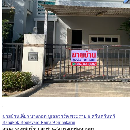
.
ขายบ้านเดี่ยว บางกอก บูเลอวาร์ด พระราม 9-ศรีนครินทร์
Bangkok Boulevard Rama 9-Srinakarin
ถนนกรุงเทพกรีฑา สะพานสูง กรุงเทพมหานคร