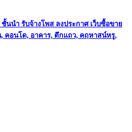
 ชั้นนำ
รับจ้างโพส ลงประกาศ เว็บซื้อขาย
้าน, คอนโด, อาคาร, ตึกแถว, คฤหาสน์หรู,