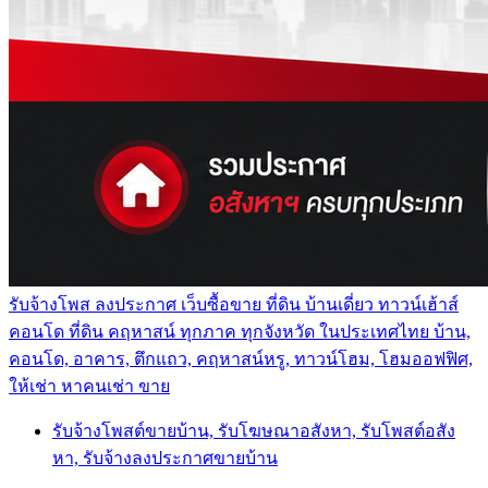
รับจ้างโพส ลงประกาศ เว็บซื้อขาย ที่ดิน บ้านเดี่ยว ทาวน์เฮ้าส์
คอนโด ที่ดิน คฤหาสน์ ทุกภาค ทุกจังหวัด ในประเทศไทย บ้าน,
คอนโด, อาคาร, ตึกแถว, คฤหาสน์หรู, ทาวน์โฮม, โฮมออฟฟิศ,
ให้เช่า หาคนเช่า ขาย
รับจ้างโพสต์ขายบ้าน, รับโฆษณาอสังหา, รับโพสต์อสัง
หา, รับจ้างลงประกาศขายบ้าน