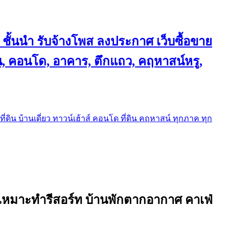
 ชั้นนำ
รับจ้างโพส ลงประกาศ เว็บซื้อขาย
้าน, คอนโด, อาคาร, ตึกแถว, คฤหาสน์หรู,
ี่ดิน บ้านเดี่ยว ทาวน์เฮ้าส์ คอนโด ที่ดิน คฤหาสน์ ทุกภาค ทุก
น เหมาะทำรีสอร์ท บ้านพักตากอากาศ คาเฟ่