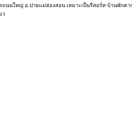
านติดถนนใหญ่ อ.ปายแม่ฮ่องสอน เหมาะเป็นรีสอร์ท บ้านพักต
่ยว