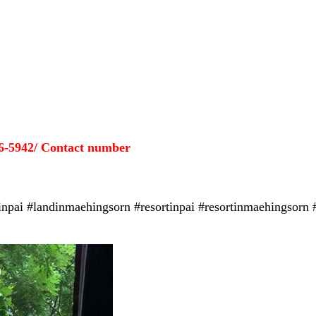
6-5942/ Contact number
inpai #landinmaehingsorn #resortinpai #resortinmaehingsor