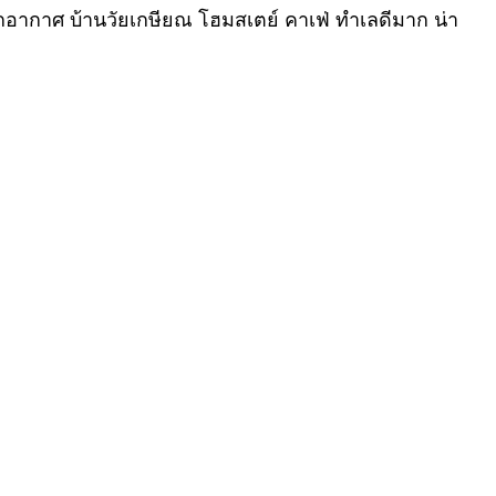
ากอากาศ บ้านวัยเกษียณ โฮมสเตย์ คาเฟ่ ทำเลดีมาก น่า