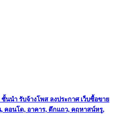
 ชั้นนำ
รับจ้างโพส ลงประกาศ เว็บซื้อขาย
้าน, คอนโด, อาคาร, ตึกแถว, คฤหาสน์หรู,