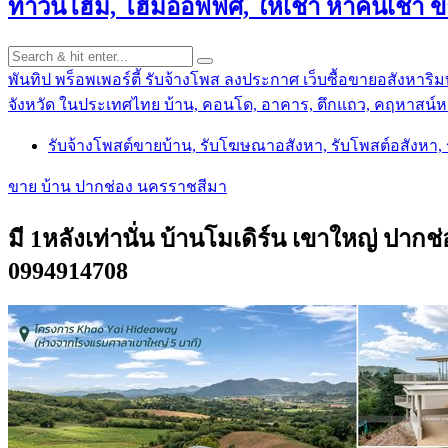
ทาวน์โฮม, โฮมออฟฟิศ, ให้เช่า หาคนเช่า 
พันทิป พร็อพเพอร์ตี้ รับจ้างโพส ลงประกาศ เว็บซื้อขายอสังหาริมท
จังหวัด ในประเทศไทย บ้าน, คอนโด, อาคาร, ตึกแถว, คฤหาสน์หร
รับจ้างโพสต์ขายบ้าน, รับโฆษณาอสังหา, รับโพสต์อสังหา
ขาย บ้าน ปากช่อง นครราชสีมา
มี 1หลังเท่านั่น บ้านโมเดิร์น เขาใหญ่ ปาก
0994914708