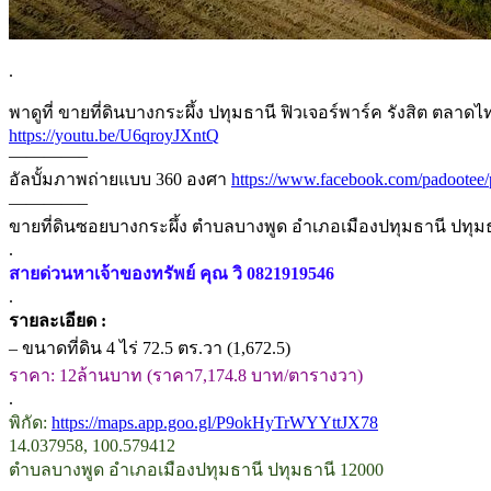
.
พาดูที่ ขายที่ดินบางกระผึ้ง ปทุมธานี ฟิวเจอร์พาร์ค รังสิต ตลาด
https://youtu.be/U6qroyJXntQ
————–
อัลบั้มภาพถ่ายแบบ 360 องศา
https://www.facebook.com/padootee
————–
ขายที่ดินซอยบางกระผึ้ง ตำบลบางพูด อำเภอเมืองปทุมธานี ปทุมธา
.
สายด่วนหาเจ้าของทรัพย์ คุณ วิ 0821919546
.
รายละเอียด :
– ขนาดที่ดิน 4 ไร่ 72.5 ตร.วา (1,672.5)
ราคา: 12ล้านบาท (ราคา7,174.8 บาท/ตารางวา)
.
พิกัด:
https://maps.app.goo.gl/P9okHyTrWYYttJX78
14.037958, 100.579412
ตำบลบางพูด อำเภอเมืองปทุมธานี ปทุมธานี 12000