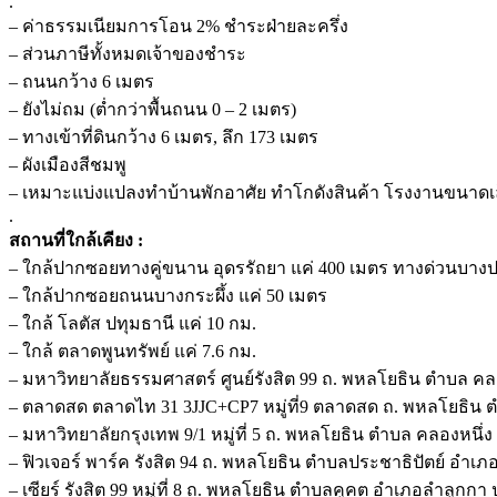
.
– ค่าธรรมเนียมการโอน 2% ชำระฝ่ายละครึ่ง
– ส่วนภาษีทั้งหมดเจ้าของชำระ
– ถนนกว้าง 6 เมตร
– ยังไม่ถม (ต่ำกว่าพื้นถนน 0 – 2 เมตร)
– ทางเข้าที่ดินกว้าง 6 เมตร, ลึก 173 เมตร
– ผังเมืองสีชมพู
– เหมาะแบ่งแปลงทำบ้านพักอาศัย ทำโกดังสินค้า โรงงานขนาดเ
.
สถานที่ใกล้เคียง :
– ใกล้ปากซอยทางคู่ขนาน อุดรรัถยา แค่ 400 เมตร ทางด่วนบางป
– ใกล้ปากซอยถนนบางกระผึ้ง แค่ 50 เมตร
– ใกล้ โลตัส ปทุมธานี แค่ 10 กม.
– ใกล้ ตลาดพูนทรัพย์ แค่ 7.6 กม.
– มหาวิทยาลัยธรรมศาสตร์ ศูนย์รังสิต 99 ถ. พหลโยธิน ตำบล ค
– ตลาดสด ตลาดไท 31 3JJC+CP7 หมู่ที่9 ตลาดสด ถ. พหลโยธิน 
– มหาวิทยาลัยกรุงเทพ 9/1 หมู่ที่ 5 ถ. พหลโยธิน ตำบล คลองหนึ
– ฟิวเจอร์ พาร์ค รังสิต 94 ถ. พหลโยธิน ตําบลประชาธิปัตย์ อำเภอ
– เซียร์ รังสิต 99 หมู่ที่ 8 ถ. พหลโยธิน ตำบลคูคต อำเภอลำลูกกา