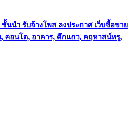
 ชั้นนำ
รับจ้างโพส ลงประกาศ เว็บซื้อขาย
้าน, คอนโด, อาคาร, ตึกแถว, คฤหาสน์หรู,