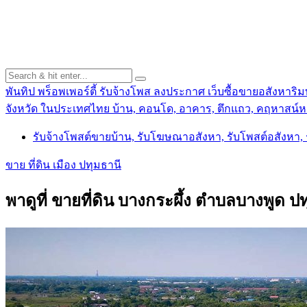
พันทิป พร็อพเพอร์ตี้ รับจ้างโพส ลงประกาศ เว็บซื้อขายอสังหาริมท
จังหวัด ในประเทศไทย บ้าน, คอนโด, อาคาร, ตึกแถว, คฤหาสน์หร
รับจ้างโพสต์ขายบ้าน, รับโฆษณาอสังหา, รับโพสต์อสังหา
ขาย ที่ดิน เมือง ปทุมธานี
พาดูที่ ขายที่ดิน บางกระผึ้ง ตำบลบางพูด 