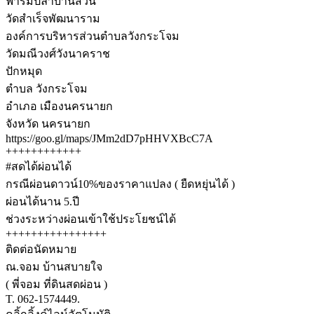
ฟาร์มปลาบ้านสวน
วัดสำเร็จพัฒนาราม
องค์การบริหารส่วนตำบลวังกระโจม
วัดมณีวงศ์วังนาคราช
ปักหมุด
ตำบล วังกระโจม
อำเภอ เมืองนครนายก
จังหวัด นครนายก
https://goo.gl/maps/JMm2dD7pHHVXBcC7A
++++++++++++
#สดได้ผ่อนได้
กรณีผ่อนดาวน์10%ของราคาแปลง ( ยืดหยุ่นได้ )
ผ่อนได้นาน 5.ปี
ช่วงระหว่างผ่อนเข้าใช้ประโยชน์ได้
++++++++++++++++
ติดต่อนัดหมาย
ณ.จอม บ้านสบายใจ
( พี่จอม ที่ดินสดผ่อน )
T. 062-1574449.