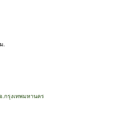
ม.
) จ.กรุงเทพมหานคร