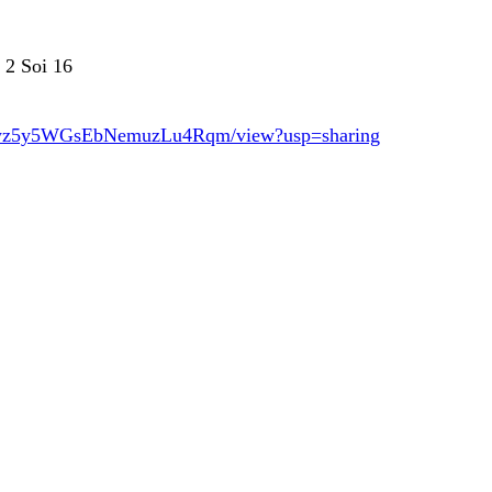
 2 Soi 16
ePuwz5y5WGsEbNemuzLu4Rqm/view?usp=sharing