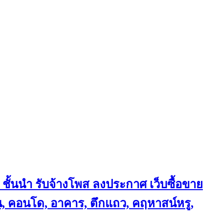
 ชั้นนำ
รับจ้างโพส ลงประกาศ เว็บซื้อขาย
้าน, คอนโด, อาคาร, ตึกแถว, คฤหาสน์หรู,