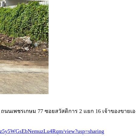
น!! ถนนเพชรเกษม 77 ซอยสวัสดิการ 2 แยก 16 เจ้าของขายเ
ePuwz5y5WGsEbNemuzLu4Rqm/view?usp=sharing