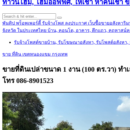
ทาวน์โฮม, โฮมออฟฟิศ, ให้เช่า หาคนเช่า 
พันทิป พร็อพเพอร์ตี้ รับจ้างโพส ลงประกาศ เว็บซื้อขายอสังหาริมท
จังหวัด ในประเทศไทย บ้าน, คอนโด, อาคาร, ตึกแถว, คฤหาสน์หร
รับจ้างโพสต์ขายบ้าน, รับโฆษณาอสังหา, รับโพสต์อสังหา
ขาย ที่ดิน เขตหนองแขม กรุงเทพ
ขายที่ดินเปล่าขนาด 1 งาน (100 ตร.วา) ทำ
โทร 086-8901523