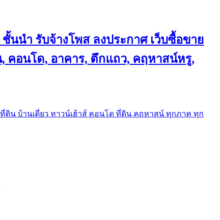
 ชั้นนำ
รับจ้างโพส ลงประกาศ เว็บซื้อขาย
้าน, คอนโด, อาคาร, ตึกแถว, คฤหาสน์หรู,
ี่ดิน บ้านเดี่ยว ทาวน์เฮ้าส์ คอนโด ที่ดิน คฤหาสน์ ทุกภาค ทุก
9