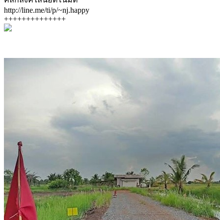
http://line.me/ti/p/~nj.happy
++++++++++++++