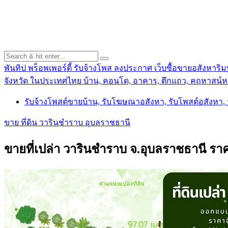
พันทิป พร็อพเพอร์ตี้ รับจ้างโพส ลงประกาศ เว็บซื้อขายอสังหาริมท
จังหวัด ในประเทศไทย บ้าน, คอนโด, อาคาร, ตึกแถว, คฤหาสน์หร
รับจ้างโพสต์ขายบ้าน, รับโฆษณาอสังหา, รับโพสต์อสังหา
ขาย ที่ดิน วารินชำราบ อุบลราชธานี
ขายที่เปล่า วารินชำราบ จ.อุบลราชธานี ร