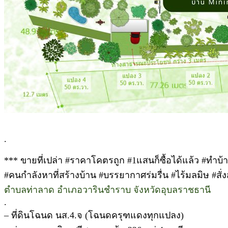
.
*** ขายที่เปล่า #ราคาโคตรถูก #1แสนก็ซื้อได้แล้ว #ทำ
#คนกำลังหาที่สร้างบ้าน #บรรยากาศร่มรื่น #ไร้มลมิษ #สั่ง
ตำบลท่าลาด อำเภอวารินชำราบ จังหวัดอุบลราชธานี
.
– ที่ดินโฉนด นส.4.จ (โฉนดครุฑแดงทุกแปลง)