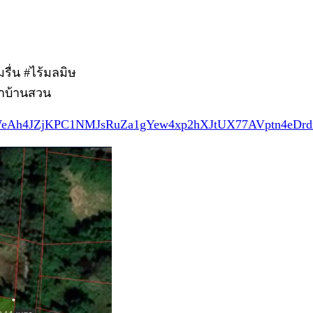
รื่น #ไร้มลมิษ
#ทำบ้านสวน
id0MWeAh4JZjKPC1NMJsRuZa1gYew4xp2hXJtUX77AVptn4eD