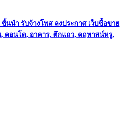
 ชั้นนำ
รับจ้างโพส ลงประกาศ เว็บซื้อขาย
้าน, คอนโด, อาคาร, ตึกแถว, คฤหาสน์หรู,