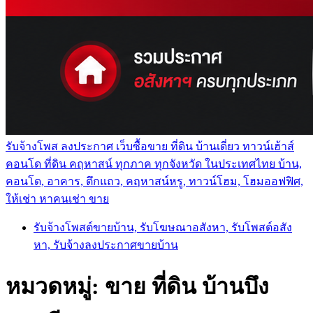
รับจ้างโพส ลงประกาศ เว็บซื้อขาย ที่ดิน บ้านเดี่ยว ทาวน์เฮ้าส์
คอนโด ที่ดิน คฤหาสน์ ทุกภาค ทุกจังหวัด ในประเทศไทย บ้าน,
คอนโด, อาคาร, ตึกแถว, คฤหาสน์หรู, ทาวน์โฮม, โฮมออฟฟิศ,
ให้เช่า หาคนเช่า ขาย
รับจ้างโพสต์ขายบ้าน, รับโฆษณาอสังหา, รับโพสต์อสัง
หา, รับจ้างลงประกาศขายบ้าน
หมวดหมู่:
ขาย ที่ดิน บ้านบึง