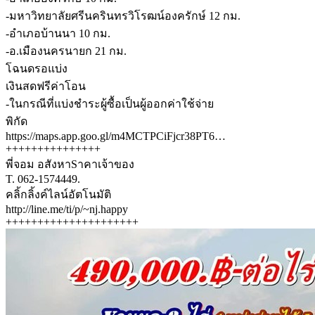
-มหาวิทยาลัยศรีนครินทรวิโรฒน์องครักษ์ 12 กม.
-อำเภอบ้านนา 10 กม.
-อ.เมืองนครนายก 21 กม.
โฉนดรอแบ่ง
เงินสดฟรีค่าโอน
-ในกรณีที่แบ่งชำระผู้ซื้อเป็นผู้ออกค่าใช้จ่าย
พิกัด
https://maps.app.goo.gl/m4MCTPCiFjcr38PT6…
+++++++++++++++
พี่จอม อสังหาSาคาเจ้าของ
T. 062-1574449.
คลิ้กลิ้งค์ไลน์อัตโนมัติ
http://line.me/ti/p/~nj.happy
+++++++++++++++++++++