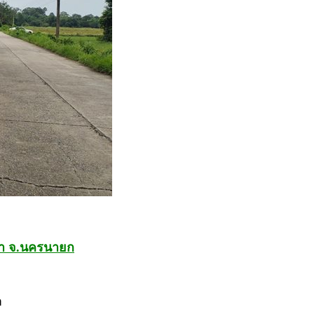
านนา จ.นครนายก
า