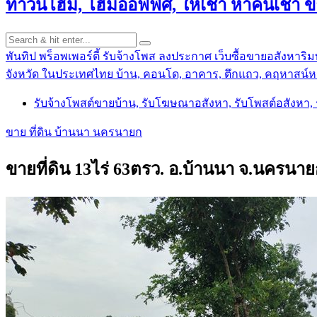
ทาวน์โฮม, โฮมออฟฟิศ, ให้เช่า หาคนเช่า 
พันทิป พร็อพเพอร์ตี้ รับจ้างโพส ลงประกาศ เว็บซื้อขายอสังหาริมท
จังหวัด ในประเทศไทย บ้าน, คอนโด, อาคาร, ตึกแถว, คฤหาสน์หร
รับจ้างโพสต์ขายบ้าน, รับโฆษณาอสังหา, รับโพสต์อสังหา
ขาย ที่ดิน บ้านนา นครนายก
ขายที่ดิน 13ไร่ 63ตรว. อ.บ้านนา จ.นครนายก