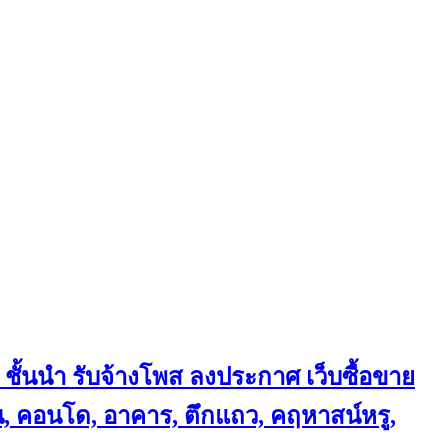
 ชั้นนำ
รับจ้างโพส ลงประกาศ เว็บซื้อขาย
้าน, คอนโด, อาคาร, ตึกแถว, คฤหาสน์หรู,