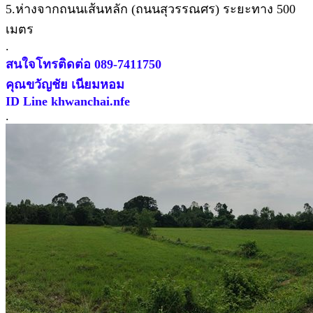
5.ห่างจากถนนเส้นหลัก (ถนนสุวรรณศร) ระยะทาง 500
เมตร
.
สนใจโทรติดต่อ 089-7411750
คุณขวัญชัย เนียมหอม
ID Line khwanchai.nfe
.