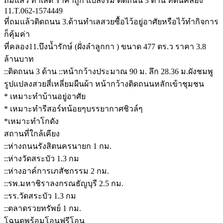
ถมแล้ว ทำเลดี ราคาถูก แปลงริม ติดถนน 3 ด้าน ที่ดินคลอง
11.T.062-1574449
ที่ถมแล้วติดถนน 3.ด้านทำเลสวยซื้อไว้อยู่อาศัยหรือไว้ทำกิจการ
ก็คุ้มค่า
ที่คลอง11.บึงน้ำรักษ์ (ฝั่งลำลูกกา ) ขนาด 477 ตร.ว ราคา 3.8
ล้านบาท
::ติดถนน 3 ด้าน ::หน้ากว้างประมาณ 90 ม. ลึก 28.36 ม.ผังชมพู
รูปแปลงสวยสี่เหลี่ยมผืนผ้า หน้ากว้างติดถนนหลักเข้าชุมชน
* เหมาะทำบ้านอยู่อาศัย
* เหมาะทำรีสอร์ทน้อยๆบรรยากาศชิวล์ๆ
*เหมาะทำโกดัง
สถานที่ใกล้เคียง
::ห่างถนนรังสิตนครนายก 1 กม.
::ห่างวัดสระบัว 1.3 กม
::ห่างอาค์การเภสัชกรรม 2 กม.
::รพ.มหาชิราลงกรณธัญบุรี 2.5 กม.
::รร.วัดสระบัว 1.3 กม
::ตลาดรวยทรัพย์ 1 กม.
โฉนดพร้อมโอนฟรีโอน