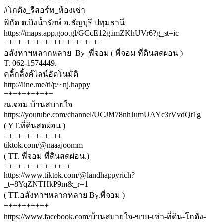
#โกดัง_รีสอร์ท_ห้องเช่า
พิกัด ต.บึงน้ำรักษ์ อ.ธัญบุรี ปทุมธานี
https://maps.app.goo.gl/GCcE12gtimZKhUVr6?g_st=ic
++++++++++++++++++++++
อสังหาฯหลากหลาย_By_พี่จอม ( พี่จอม ที่ดินสดผ่อน )
T. 062-1574449.
คลิ้กลิ้งค์ไลน์อัตโนมัติ
http://line.me/ti/p/~nj.happy
+++++++++++
ณ.จอม บ้านสบายใจ
https://youtube.com/channel/UCJM78nhJumUAYc3rVvdQt1g
( YT.ที่ดินสดผ่อน )
+++++++++++++
tiktok.com/@naaajoomm
( TT. พี่จอม ที่ดินสดผ่อน.)
+++++++++++++++
https://www.tiktok.com/@landhappyrich?
_t=8YqZNTHkP9m&_r=1
( TT.อสังหาฯหลากหลาย By.พี่จอม )
++++++++++
https://www.facebook.com/บ้านสบายใจ-ขาย-เช่า-ที่ดิน-โกดัง-