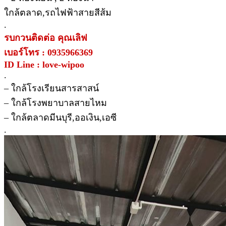
ใกล้ตลาด,รถไฟฟ้าสายสีส้ม
.
รบกวนติดต่อ คุณเลิฟ
เบอร์โทร : 0935966369
ID Line : love-wipoo
.
– ใกล้โรงเรียนสารสาสน์
– ใกล้โรงพยาบาลสายไหม
– ใกล้ตลาดมีนบุรี,ออเงิน,เอซี
.