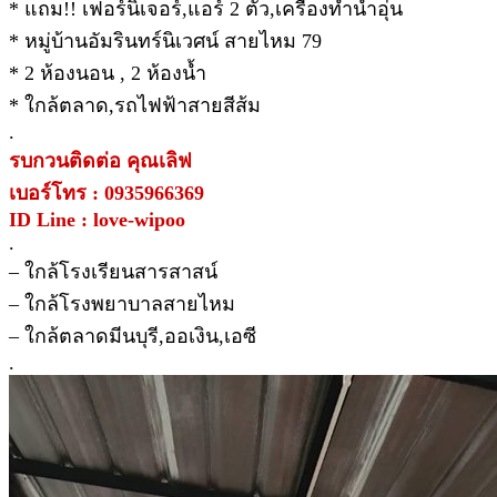
* แถม!! เฟอร์นิเจอร์,แอร์ 2 ตัว,เครื่องทำน้ำอุ่น
* หมู่บ้านอัมรินทร์นิเวศน์ สายไหม 79
* 2 ห้องนอน , 2 ห้องน้ำ
* ใกล้ตลาด,รถไฟฟ้าสายสีส้ม
.
รบกวนติดต่อ คุณเลิฟ
เบอร์โทร : 0935966369
ID Line : love-wipoo
.
– ใกล้โรงเรียนสารสาสน์
– ใกล้โรงพยาบาลสายไหม
– ใกล้ตลาดมีนบุรี,ออเงิน,เอซี
.