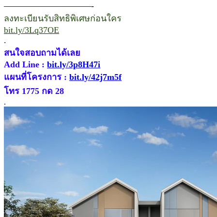
——————————-
ลงทะเบียนรับสิทธิพิเศษก่อนใคร
bit.ly/3Lq37OE
.
สนใจสอบถามได้เลย
Add Line :
bit.ly/3p8H47i
แผนที่โครงการ :
bit.ly/42j7m5f
โทร 1775 กด 28
.