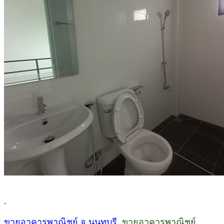
.
ขายอาคารพาณิชย์ จ.นนทบุรี
, ขายอาคารพาณิชย์