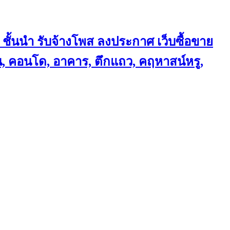
 ชั้นนำ
รับจ้างโพส ลงประกาศ เว็บซื้อขาย
้าน, คอนโด, อาคาร, ตึกแถว, คฤหาสน์หรู,