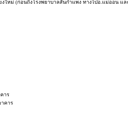
. เชียงใหม่ (ก่อนถึงโรงพยาบาลสันกำแพง ทางไปอ.แม่ออน แ
อาคาร
นอาคาร