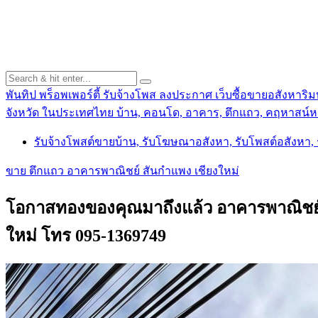
พันทิป พร็อพเพอร์ตี้ รับจ้างโพส ลงประกาศ เว็บซื้อขายอสังหาริมท
จังหวัด ในประเทศไทย บ้าน, คอนโด, อาคาร, ตึกแถว, คฤหาสน์หร
รับจ้างโพสต์ขายบ้าน, รับโฆษณาอสังหา, รับโพสต์อสังหา
ขาย ตึกแถว อาคารพาณิชย์ สันกำแพง เชียงใหม่
โอกาสทองของคุณมาถึงแล้ว อาคารพาณิชย์ 3
ใหม่ โทร 095-1369749