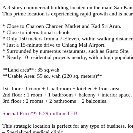
A 3-story commercial building located on the main San K
This prime location is experiencing rapid growth and is near
* Close to Charoen Charoen Market and Kad Sri Arun.
* Close to international schools.
* Only 150 meters from a 7-Eleven, within walking distance
* Just a 15-minute drive to Chiang Mai Airport.
* Surrounded by numerous restaurants, such as Gusto Site.
* Nearly 10 residential projects nearby, with a high populati
**Land area**: 35 sq.wah
**Usable Area: 55 sq. wah (220 sq. meters)**
1st floor : 1 room + 1 bathroom + kitchen + front area.
2nd floor : 1 room + 1 bathroom + balcony + interior space.
3rd floor : 2 rooms + 2 bathrooms + 2 balconies.
Special Price**: 6.29 million THB
This strategic location is perfect for any type of business, l
– Specialized medical clinic