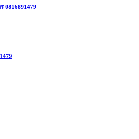
โทร 0816891479
91479