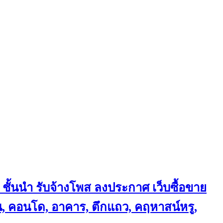
 ชั้นนำ
รับจ้างโพส ลงประกาศ เว็บซื้อขาย
้าน, คอนโด, อาคาร, ตึกแถว, คฤหาสน์หรู,