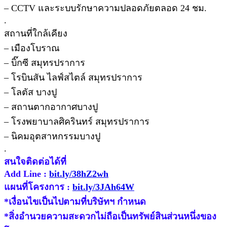
– CCTV และระบบรักษาความปลอดภัยตลอด 24 ชม.
.
สถานที่ใกล้เคียง
– เมืองโบราณ
– บิ๊กซี สมุทรปราการ
– โรบินสัน ไลฟ์สไตล์ สมุทรปราการ
– โลตัส บางปู
– สถานตากอากาศบางปู
– โรงพยาบาลศิครินทร์ สมุทรปราการ
– นิคมอุตสาหกรรมบางปู
.
สนใจติดต่อได้ที่
Add Line :
bit.ly/38hZ2wh
แผนที่โครงการ :
bit.ly/3JAh64W
*เงื่อนไขเป็นไปตามที่บริษัทฯ กำหนด
*สิ่งอำนวยความสะดวกไม่ถือเป็นทรัพย์สินส่วนหนึ่งของ