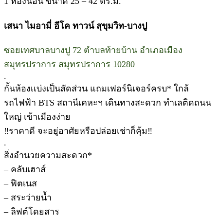
1 ห้องนอน ขนาด 25 – 42 ตร.ม.
เสนา ไมอามี่ อีโค ทาวน์ สุขุมวิท-บางปู
ซอยเทศบาลบางปู 72 ตำบลท้ายบ้าน อำเภอเมือง
สมุทรปราการ สมุทรปราการ 10280
.
กั้นห้องเเบ่งเป็นสัดส่วน แถมเฟอร์นิเจอร์ครบ* ใกล้
รถไฟฟ้า BTS สถานีเคหะฯ เดินทางสะดวก ทำเลติดถนน
ใหญ่ เข้าเมืองง่าย
‼ราคาดี จะอยู่อาศัยหรือปล่อยเช่าก็คุ้ม‼
.
สิ่งอำนวยความสะดวก*
– คลับเฮาส์
– ฟิตเนส
– สระว่ายน้ำ
– ลิฟต์โดยสาร