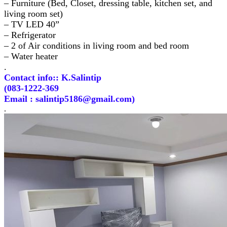
– Furniture (Bed, Closet, dressing table, kitchen set, and
living room set)
– TV LED 40”
– Refrigerator
– 2 of Air conditions in living room and bed room
– Water heater
.
Contact info:: K.Salintip
(083-1222-369
Email : salintip5186@gmail.com)
.