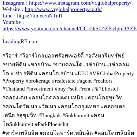
Instagram :
https://www.instagram.com/vr.globalproperty/
Website :
http://www.vrglobalproperty.co.th/
Line :
https://lin.ee/nN1iiff
Youtube :
https://www.youtube.com/channel/UCc3hSC4ZEs4phDA
.
LeadingRE.com
.
#วีอาร์ #วีอาร์โกลบอลพร๊อพเพอร์ตี้ #อสังหาริมทรัพย์
#ขายที่ดิน #ขายบ้าน #ขายคอนโด #เช่าบ้าน #เช่าคอน
โด #เช่า #ที่ดิน #คอนโด #บ้าน #EEC #VRGlobalProperty
#Property #brokerage #realestate #agent #realtors
#Thailand #investment #buy #sell #rent #ขายhostel
#คลองเตย #คอนโดคลองเตยเหนือ #คอนโดสุขุมวิท
#คอนโดวัฒนา #วัฒนา #คอนโดกรุงเทพฯ #คลองเตย
เหนือ #สุขุมวิท #Bangkok #Sukhumvit #คอน
โดSukhumvit #ParkPloenchit
#พาร์คเพลินจิต #คอนโดพาร์คเพลินจิต #คอนโดเพลินจิต