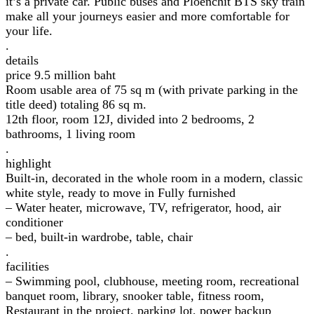
it’s a private car. Public buses and Ploenchit BTS sky train
make all your journeys easier and more comfortable for
your life.
.
details
price 9.5 million baht
Room usable area of 75 sq m (with private parking in the
title deed) totaling 86 sq m.
12th floor, room 12J, divided into 2 bedrooms, 2
bathrooms, 1 living room
.
highlight
Built-in, decorated in the whole room in a modern, classic
white style, ready to move in Fully furnished
– Water heater, microwave, TV, refrigerator, hood, air
conditioner
– bed, built-in wardrobe, table, chair
.
facilities
– Swimming pool, clubhouse, meeting room, recreational
banquet room, library, snooker table, fitness room,
Restaurant in the project, parking lot, power backup