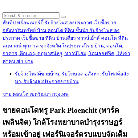
พันทิป พร็อพเพอร์ตี้ รับจ้างโพส ลงประกาศ เว็บซื้อขาย
อสังหาริมทรัพย์ บ้าน คอนโด ที่ดิน ชั้นนำ
รับจ้างโพส ลง
ประกาศ เว็บซื้อขาย ที่ดิน บ้านเดี่ยว ทาวน์เฮ้าส์ คอนโด ที่ดิน
คฤหาสน์ ทุกภาค ทุกจังหวัด ในประเทศไทย บ้าน, คอนโด,
อาคาร, ตึกแถว, คฤหาสน์หรู, ทาวน์โฮม, โฮมออฟฟิศ, ให้เช่า
หาคนเช่า ขาย
รับจ้างโพสต์ขายบ้าน, รับโฆษณาอสังหา, รับโพสต์อสัง
หา, รับจ้างลงประกาศขายบ้าน
ขาย คอนโด เขตวัฒนา กรุงเทพ
ขายคอนโดหรู Park Ploenchit (พาร์ค
เพลินจิต) ใกล้โรงพยาบาลบำรุงราษฏร์
พร้อมเข้าอยู่ เฟอร์นิเจอร์ครบแบบจัดเต็ม