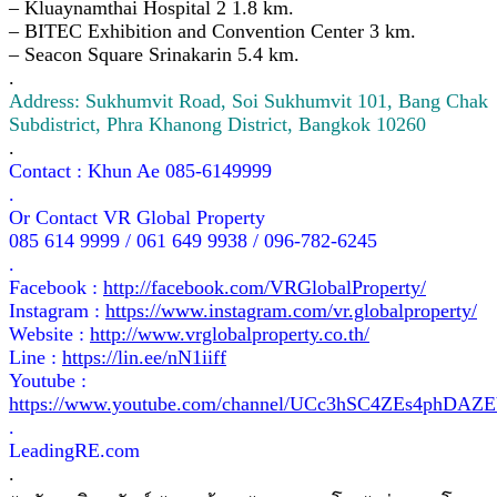
– Kluaynamthai Hospital 2 1.8 km.
– BITEC Exhibition and Convention Center 3 km.
– Seacon Square Srinakarin 5.4 km.
.
Address: Sukhumvit Road, Soi Sukhumvit 101, Bang Chak
Subdistrict, Phra Khanong District, Bangkok 10260
.
Contact : Khun Ae 085-6149999
.
Or Contact VR Global Property
085 614 9999 / 061 649 9938 / 096-782-6245
.
Facebook :
http://facebook.com/VRGlobalProperty/
Instagram :
https://www.instagram.com/vr.globalproperty/
Website :
http://www.vrglobalproperty.co.th/
Line :
https://lin.ee/nN1iiff
Youtube :
https://www.youtube.com/channel/UCc3hSC4ZEs4phDA
.
LeadingRE.com
.