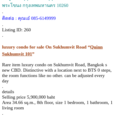
พระโขนง กรุงเทพมหานคร 10260
.
ติดต่อ : คุณเอ๋ 085-6149999
.
Listing ID: 260
.
luxury condo for sale On Sukhumvit Road “
Quinn
Sukhumvit 101
”
Rare item luxury condo on Sukhumvit Road, Bangkok s
new CBD. Distinctive with a location next to BTS 0 steps,
the room functions like no other. can be adjusted every
day
.
details
Selling price 5,900,000 baht
Area 34.66 sq.m., 8th floor, size 1 bedroom, 1 bathroom, 1
living room
.