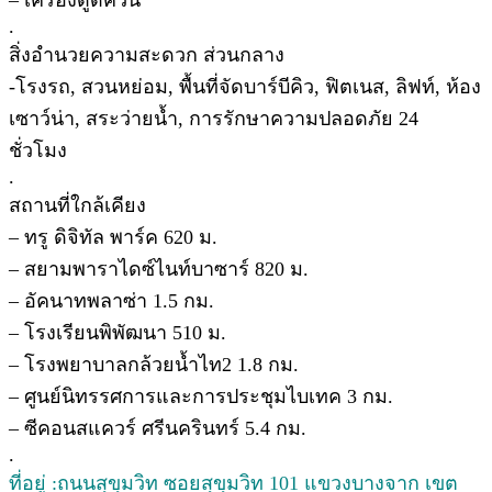
– เครื่องดูดควัน
.
สิ่งอำนวยความสะดวก ส่วนกลาง
-โรงรถ, สวนหย่อม, พื้นที่จัดบาร์บีคิว, ฟิตเนส, ลิฟท์, ห้อง
เซาว์น่า, สระว่ายน้ำ, การรักษาความปลอดภัย 24
ชั่วโมง
.
สถานที่ใกล้เคียง
– ทรู ดิจิทัล พาร์ค 620 ม.
– สยามพาราไดซ์ไนท์บาซาร์ 820 ม.
– อัคนาทพลาซ่า 1.5 กม.
– โรงเรียนพิพัฒนา 510 ม.
– โรงพยาบาลกล้วยน้ำไท2 1.8 กม.
– ศูนย์นิทรรศการและการประชุมไบเทค 3 กม.
– ซีคอนสแควร์​ ศรีนครินทร์ 5.4 กม.
.
ที่อยู่ :ถนนสุขุมวิท ซอยสุขุมวิท 101 แขวงบางจาก เขต