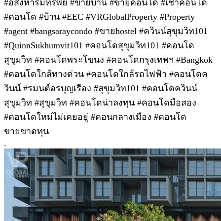
#อสังหาริมทรัพย์ #ขายบ้าน #ขายคอนโด #เช่าคอนโด
#คอนโด #บ้าน #EEC #VRGlobalProperty #Property
#agent #bangsaraycondo #ขายhostel #ควินน์สุขุมวิท101
#QuinnSukhumvit101 #คอนโดสุขุมวิท101 #คอนโด
สุขุมวิท #คอนโดพระโขนง #คอนโดกรุงเทพฯ #Bangkok
#คอนโดใกล้ทางด่วน #คอนโดใกล้รถไฟฟ้า #คอนโดค
วินน์ #รมนต์อรบุญเรือง #สุขุมวิท101 #คอนโดควินน์
สุขุมวิท #สุขุมวิท #คอนโดน่าลงทุน #คอนโดมือสอง
#คอนโดใหม่ไม่เคยอยู่ #คอนกลางเมือง #คอนโด
ขายขาดทุน
.