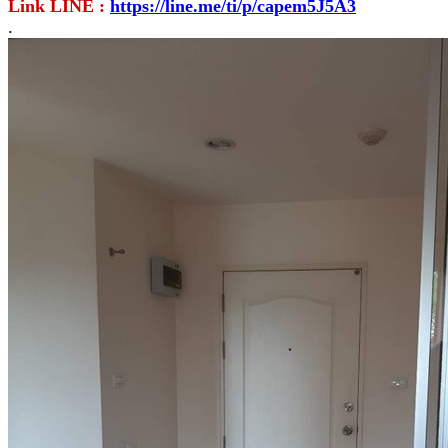
Link LINE :
https://line.me/ti/p/capem5J5A3
.