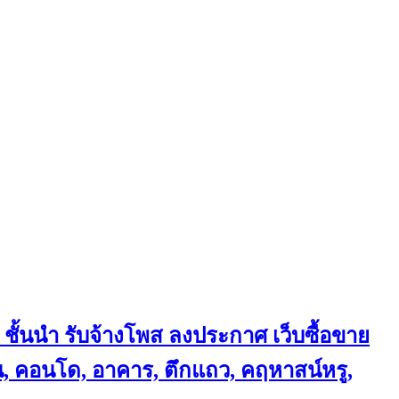
 ชั้นนำ
รับจ้างโพส ลงประกาศ เว็บซื้อขาย
้าน, คอนโด, อาคาร, ตึกแถว, คฤหาสน์หรู,