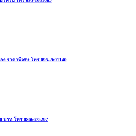
จอร์ครบ โทร 093-1681685
อง ราคาพิเศษ โทร 095-2601140
000 บาท โทร 0866675297