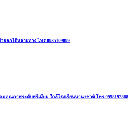
5 เข้าออกได้หลายทาง โทร 0935109099
 ในสังคมคุณภาพระดับพรีเมียม ใกล้โรงเรียนนานาชาติ โทร.095819288