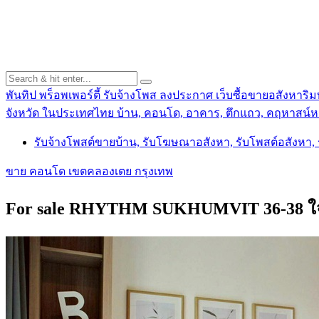
พันทิป พร็อพเพอร์ตี้ รับจ้างโพส ลงประกาศ เว็บซื้อขายอสังหาริมท
จังหวัด ในประเทศไทย บ้าน, คอนโด, อาคาร, ตึกแถว, คฤหาสน์หร
รับจ้างโพสต์ขายบ้าน, รับโฆษณาอสังหา, รับโพสต์อสังหา
ขาย คอนโด เขตคลองเตย กรุงเทพ
For sale RHYTHM SUKHUMVIT 36-38 ใจกล