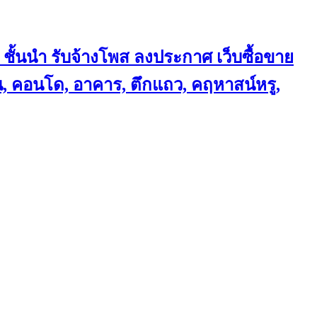
 ชั้นนำ
รับจ้างโพส ลงประกาศ เว็บซื้อขาย
้าน, คอนโด, อาคาร, ตึกแถว, คฤหาสน์หรู,