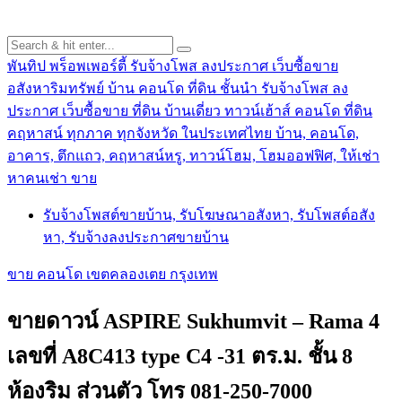
พันทิป พร็อพเพอร์ตี้ รับจ้างโพส ลงประกาศ เว็บซื้อขาย
อสังหาริมทรัพย์ บ้าน คอนโด ที่ดิน ชั้นนำ
รับจ้างโพส ลง
ประกาศ เว็บซื้อขาย ที่ดิน บ้านเดี่ยว ทาวน์เฮ้าส์ คอนโด ที่ดิน
คฤหาสน์ ทุกภาค ทุกจังหวัด ในประเทศไทย บ้าน, คอนโด,
อาคาร, ตึกแถว, คฤหาสน์หรู, ทาวน์โฮม, โฮมออฟฟิศ, ให้เช่า
หาคนเช่า ขาย
รับจ้างโพสต์ขายบ้าน, รับโฆษณาอสังหา, รับโพสต์อสัง
หา, รับจ้างลงประกาศขายบ้าน
ขาย คอนโด เขตคลองเตย กรุงเทพ
ขายดาวน์ ASPIRE Sukhumvit – Rama 4
เลขที่ A8C413 type C4 -31 ตร.ม. ชั้น 8
ห้องริม ส่วนตัว โทร 081-250-7000